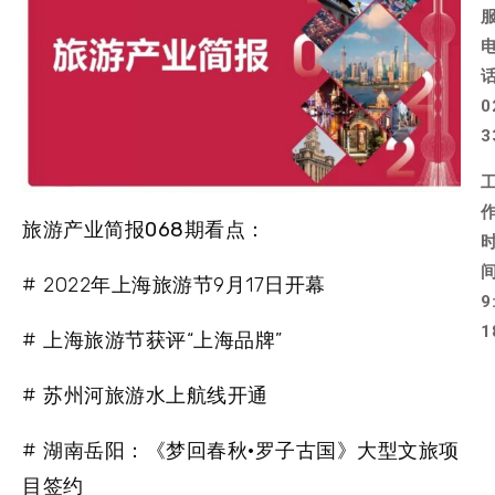
0
3
旅游产业简报068期看点：
# 2022年上海旅游节9月17日开幕
9
1
# 上海旅游节获评“上海品牌”
# 苏州河旅游水上航线开通
# 湖南岳阳：《梦回春秋·罗子古国》大型文旅项
目签约