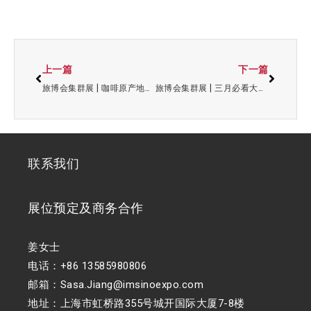
上一篇
下一篇
旅博会集群展 | 咖啡原产地时代来临！世界咖啡风味地图亮相2026HOTELEX上海展
旅博会集群展 | 三月必看大展！食材+酒店餐饮全链方案一次配齐
联系我们
展位预定及商务合作
姜女士
电话：+86 13585980806
邮箱：Sasa.Jiang@imsinoexpo.com
地址：上海市虹桥路355号城开国际大厦7-8楼