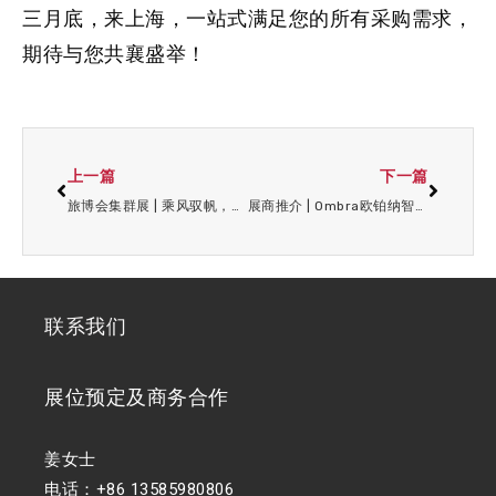
三月底，来上海，一站式满足您的所有采购需求，
期待与您共襄盛举！
上一篇
下一篇
旅博会集群展 | 乘风驭帆，逐梦蔚蓝，专业体系带你畅游地中海黄金海岸！
展商推介 | Ombra欧铂纳智能观景棚首次亮相上海旅游产业博览会!
联系我们
展位预定及商务合作
姜女士
电话：+86 13585980806