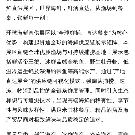
鲜直供展区，世界海鲜，鲜活直达。从渔场到餐
桌，锁鲜每一刻！
环球海鲜直供展区以
“
全球鲜捕、直达餐桌
”
为核心
优势，构建起贯通全球的海鲜供应链展示矩阵。本
展区直链全球优质渔场与可持续捕捞基地，展示包
括鲜活帝王蟹、冰鲜蓝鳍金枪鱼、野生牡丹虾、低
温冷运生蚝及深海钓带鱼等高端水产。通过“产地
直达展台”的供应链可视化模式，强调从捕捞、速
冻、物流到品控的全链条鲜度管理。同时引入生态
标识与可追溯技术，呈现高端海鲜的稀有性、季节
性与风味多样性，满足米其林餐厅、精品酒店及海
产贸易商对极致鲜味与品质稳定的追求。
展示品类：
鲜活海产、冰鲜海产、冷冻海产、高端