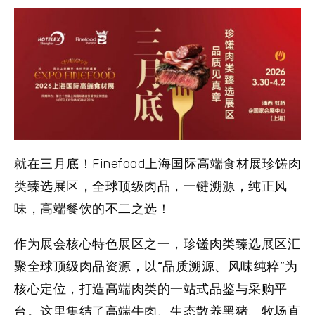
就在三月底！Finefood上海国际高端食材展珍馐肉
类臻选展区，全球顶级肉品，一键溯源，纯正风
味，高端餐饮的不二之选！
作为展会核心特色展区之一，珍馐肉类臻选展区汇
聚全球顶级肉品资源，以
“
品质溯源、风味纯粹
”
为
核心定位，打造高端肉类的一站式品鉴与采购平
台。这里集结了高端牛肉、生态散养黑猪、牧场直