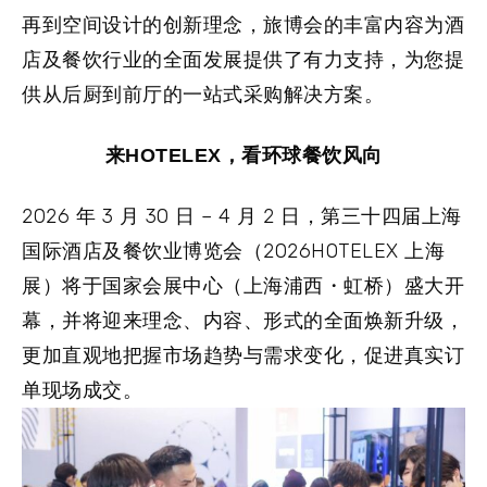
再到空间设计的创新理念，旅博会的丰富内容为酒
店及餐饮行业的全面发展提供了有力支持，为您提
供从后厨到前厅的一站式采购解决方案。
来HOTELEX，看环球餐饮风向
2026 年 3 月 30 日 – 4 月 2 日，第三十四届上海
国际酒店及餐饮业博览会（2026HOTELEX 上海
展）将于国家会展中心（上海浦西・虹桥）盛大开
幕，并将迎来理念、内容、形式的全面焕新升级，
更加直观地把握市场趋势与需求变化，促进真实订
单现场成交。