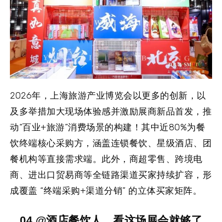
2026年，上海旅游产业博览会以更多的创新，以
及多举措加大现场体验感并激励展商新品首发，推
动“百业+旅游”消费场景的构建！其中近80%为餐
饮终端核心采购方，涵盖
连锁餐饮、星级酒店、团
餐机构等
直接需求端。此外，
商超零售、跨境电
商、进出口贸易商等
全链路渠道买家持续扩容，形
成覆盖 “终端采购+渠道分销” 的立体买家矩阵。
04 @酒店餐饮人，看这场展会就够了