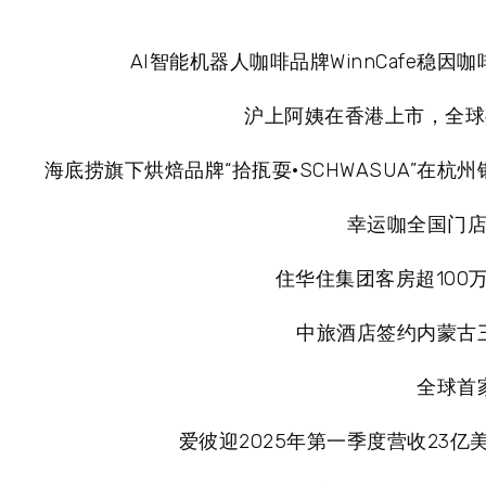
AI智能机器人咖啡品牌WinnCafe稳因
沪上阿姨在香港上市，全球共
海底捞旗下烘焙品牌“拾㧚耍·SCHWASUA”在杭
幸运咖全国门店
住华住集团客房超100
中旅酒店签约内蒙古
全球首
爱彼迎2025年第一季度营收23亿