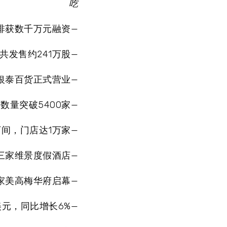
吃
咖啡获数千万元融资—
发售约241万股—
州银泰百货正式营业—
数量突破5400家—
万间，门店达1万家—
三家维景度假酒店—
家美高梅华府启幕—
美元，同比增长6%—