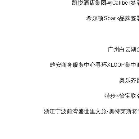
凯悦酒店集团与Caliber
希尔顿Spark品牌
广州白云湖
雄安商务服务中心寻环XLOOP集
奥乐齐
特步×怡宝联
浙江宁波前湾盛世里文旅·奥特莱斯将