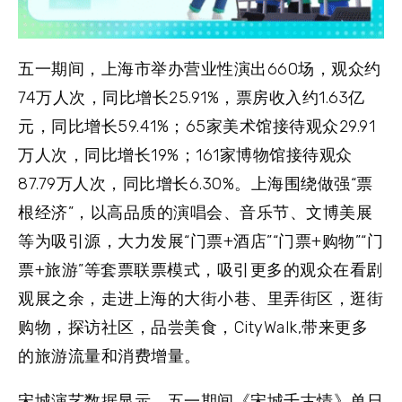
五一期间，上海市举办营业性演出660场，观众约
74万人次，同比增长25.91%，票房收入约1.63亿
元，同比增长59.41%；65家美术馆接待观众29.91
万人次，同比增长19%；161家博物馆接待观众
87.79万人次，同比增长6.30%。上海围绕做强“票
根经济”，以高品质的演唱会、音乐节、文博美展
等为吸引源，大力发展“门票+酒店”“门票+购物”“门
票+旅游”等套票联票模式，吸引更多的观众在看剧
观展之余，走进上海的大街小巷、里弄街区，逛街
购物，探访社区，品尝美食，CityWalk,带来更多
的旅游流量和消费增量。
宋城演艺数据显示，五一期间《宋城千古情》单日