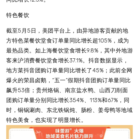
特色餐饮
截至5月5日，美团平台上，由异地游客贡献的
地
方特色菜餐饮堂食
订单量同比增长超105%，成为
最热品类。如上海餐饮堂食增长9.8%，其中外地游
客来沪消费餐饮堂食增长37.1%。抖音数据显示，
地方菜抖音团购订单量同比增长了45%；此前全网
爆火的荣昌卤鹅，“五一”假期抖音团购订单量同比
飙升53倍；贵州烙锅、南京盐水鸭、山西刀削面
团购订单量分别同比增长354%、113%和67%，同
时，铜锅涮肉、东北铁锅炖、肠粉、姜母鸭等
地域
特色美食
，也实现了明显增长。