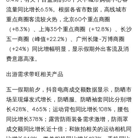
流量同比增长6.5%。根据各省市数据，高线城市
重点商圈客流较火热，北京60个重点商圈
（+8.3%）、上海35个重点商圈（+12.8%）、长沙
五一商圈（峰值+22.2%）、广州长隆-万博商圈
（+24%）同比增幅明显，显示假期外出客流及消
费意愿高涨。
出游需求带旺相关产品
五一假期前夕，抖音电商成交额数据显示，防晒市
场呈现爆发式增长，
防晒服、防晒袖套
同比分别增
长428%、465%；
运动背包
同比增长108%，
腰包
同比增长378%；
露营防雨装备
需求激增，防雨罩
成交额同比增长近十倍；和旅拍相关的
运动相机
同