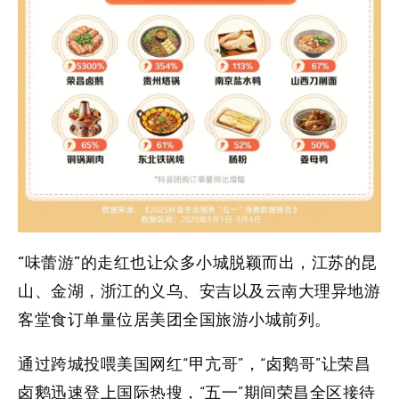
“味蕾游”
的走红也让众多小城脱颖而出，江苏的昆
山、金湖，浙江的义乌、安吉以及云南大理异地游
客堂食订单量位居美团全国旅游小城前列。
通过跨城投喂美国网红“甲亢哥”，“卤鹅哥”让荣昌
卤鹅迅速登上国际热搜，“五一”期间荣昌全区接待