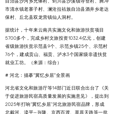
自治县沙河乡允俸村、剑川县沙溪镇寺登村、腾冲
市清水镇老寨子村、澜沧拉祜族自治县酒井乡老达
保村、丘北县双龙营镇仙人洞村。
据统计，十年来云南共实施文化和旅游扶贫项目
5700多个，完成乡村文旅投资1032.4亿元，创建
省级旅游扶贫示范县9个、示范乡镇25个、示范村
76个，建成贡山、福贡、泸水3个国家级非遗扶贫
就业工坊。（来源：综合）
# 河北：描摹“冀忆乡居”全景画
河北省文化和旅游厅等14部门近日联合出台了《关
于促进旅游民宿高质量发展的实施意见》，提出到
2025年打响“冀忆乡居”河北旅游民宿品牌，形成
北戴河、滦平—兴隆、京西百渡、草原天路等一批