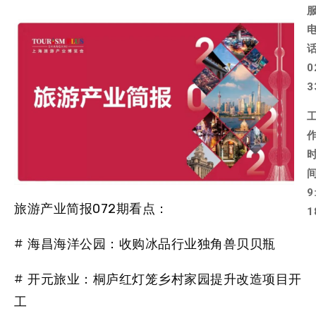
0
3
9
旅游产业简报072期看点：
1
# 海昌海洋公园：收购冰品行业独角兽贝贝瓶
# 开元旅业：桐庐红灯笼乡村家园提升改造项目开
工