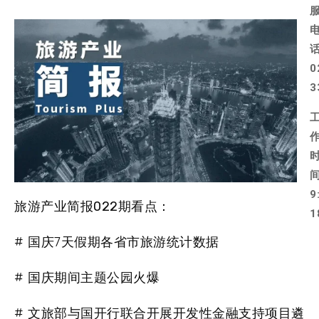
0
3
9
旅游产业简报022期看点：
1
# 国庆7天假期各省市旅游统计数据
# 国庆期间主题公园火爆
# 文旅部与国开行联合开展开发性金融支持项目遴