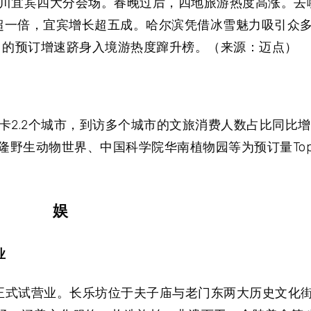
川宜宾四大分会场。春晚过后，四地旅游热度高涨。去
增超一倍，宜宾增长超五成。哈尔滨凭借冰雪魅力吸引众
1% 的预订增速跻身入境游热度蹿升榜。（来源：迈点）
2.2个城市，到访多个城市的文旅消费人数占比同比增
隆野生动物世界、中国科学院华南植物园等为预订量To
娱
业
坊正式试营业。长乐坊位于夫子庙与老门东两大历史文化