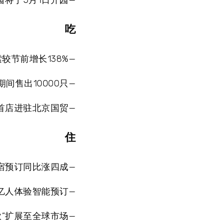
将于5月1日开园—
吃
较节前增长138%—
间售出10000只—
首店进驻北京国贸—
住
民宿预订同比涨四成—
3亿人体验智能预订—
”扩展至全球市场—