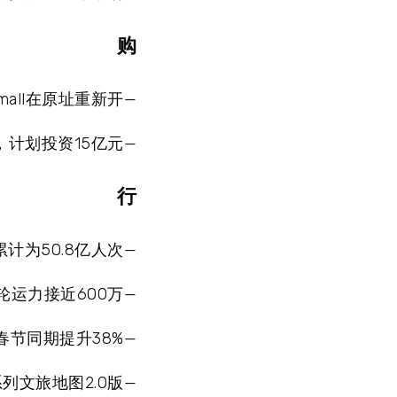
购
mall在原址重新开—
计划投资15亿元—
行
计为50.8亿人次—
轮运力接近600万—
节同期提升38%—
列文旅地图2.0版—