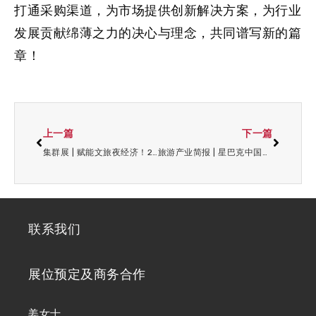
打通采购渠道，为市场提供创新解决方案，为行业
发展贡献绵薄之力的决心与理念，共同谱写新的篇
章！
上一篇
下一篇
集群展 | 赋能文旅夜经济！2026 上海户外照明展，与您共绘新篇!
旅游产业简报 | 星巴克中国易主未来拓店两万家；疯狂动物城全球庆典于上迪举办…
联系我们
展位预定及商务合作
姜女士