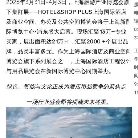
2026年3月31日-4月3日，
上海旅游产业博览会
旗
下集群展——
HOTEL&SHOP PLUS上海国际酒店
及商业空间、办公及公共空间博览会
将于上海新国
0
际博览中心·浦东盛大启幕。现场汇聚
13万+
专业
3
买家，展出面积达
21万㎡
，汇聚
2000 +
个展出品
牌，品类丰富多元。作为上海国际酒店及商业空间
博览会旗下系列展会之一，
上海国际酒店工程设计
与用品展览会在新国际博览中心同期举办
。
9
绿色、智能与文化正成为酒店用品竞争的新焦点，
1
一场行业盛会即将揭晓未来答案。