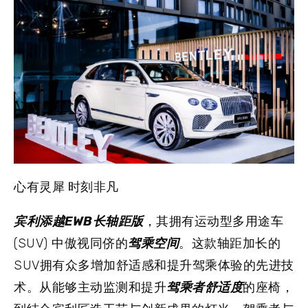
心有灵犀 时刻非凡
宾利添越EWB长轴距版
，其拥有运动型多用途车
(SUV) 中傲视同侪的
驾乘空间
。这款轴距加长的
SUV拥有众多增加舒适感和提升驾乘体验的先进技
术。从能够主动监测和提升
驾乘者舒适度
的座椅，