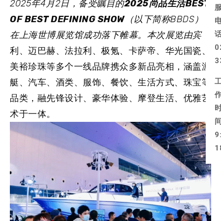
2025年4月2日，备受瞩目的
2025尚品生活BEST
OF BEST DEFINING SHOW
（以下简称BBDS）
在上海世博展览馆成功落下帷幕。本次展览由宾
0
利、迈巴赫、法拉利、极氪、卡萨帝、华光国瓷、
3
美裕珍珠等多个一线品牌携众多新品亮相，涵盖游
艇、汽车、酒类、服饰、餐饮、生活方式、珠宝等
品类，融先锋设计、豪华体验、摩登生活、优雅艺
术于一体。
9
1