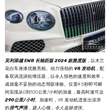
宾利添越 EWB 长轴距版 2024 款雅度版
，以木兰
花白车身漆优雅亮相。动力强劲的
V8 发动机
，配
备双涡流涡轮增压器，以令人惊艳的速度和效率，
成就毫不妥协的动态驾驭体验。仅需4.5秒即可瞬
间实现从0到100公里/小时的加速，最高时速可达
290公里/小时
。加速时，V8 发动机迸发出澎湃
的
排气声浪
，摄人心魄，令人血脉偾张。