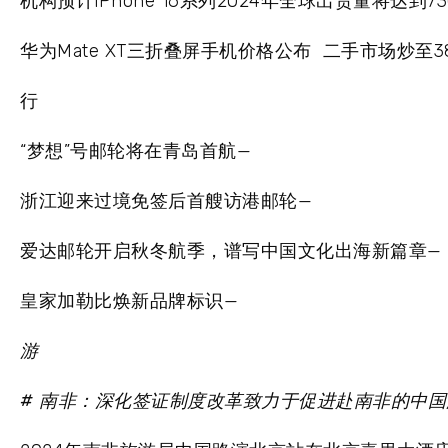
机构预计iPhone 16系列2024年全球出货量将达到7
华为Mate XT三折叠屏手机价格公布 二手市场炒至3
行
“梦想”号邮轮将在青岛首航—
浙江迎来过境免签后首艘访港邮轮—
爱达邮轮开启秋冬航季，谱写中国文化出海新篇章—
皇家加勒比焕新品牌标识—
游
# 南非：深化签证制度改革致力于促进赴南非的中国