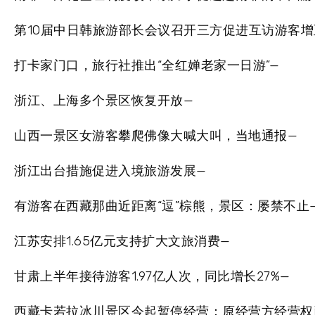
第10届中日韩旅游部长会议召开三方促进互访游客增至
打卡家门口，旅行社推出“全红婵老家一日游”—
浙江、上海多个景区恢复开放—
山西一景区女游客攀爬佛像大喊大叫，当地通报—
浙江出台措施促进入境旅游发展—
有游客在西藏那曲近距离“逗”棕熊，景区：屡禁不止
江苏安排1.65亿元支持扩大文旅消费—
甘肃上半年接待游客1.97亿人次，同比增长27%—
西藏卡若拉冰川景区今起暂停经营：原经营方经营权