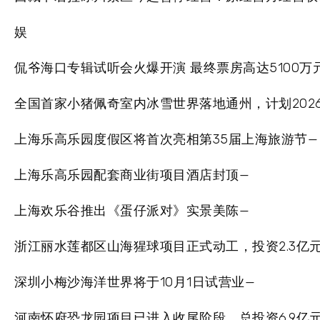
娱
侃爷海口专辑试听会火爆开演 最终票房高达5100万
全国首家小猪佩奇室内冰雪世界落地通州，计划202
上海乐高乐园度假区将首次亮相第35届上海旅游节—
上海乐高乐园配套商业街项目酒店封顶—
上海欢乐谷推出《蛋仔派对》实景美陈—
浙江丽水莲都区山海猩球项目正式动工，投资2.3亿
深圳小梅沙海洋世界将于10月1日试营业—
河南怀府恐龙园项目已进入收尾阶段，总投资6.9亿