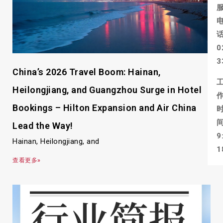
0
3
China’s 2026 Travel Boom: Hainan,
Heilongjiang, and Guangzhou Surge in Hotel
Bookings – Hilton Expansion and Air China
Lead the Way!
9
Hainan, Heilongjiang, and
1
查看更多»