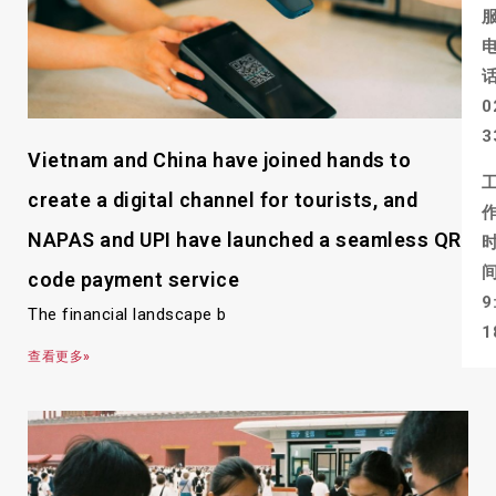
0
3
Vietnam and China have joined hands to
create a digital channel for tourists, and
NAPAS and UPI have launched a seamless QR
code payment service
9
The financial landscape b
1
查看更多»