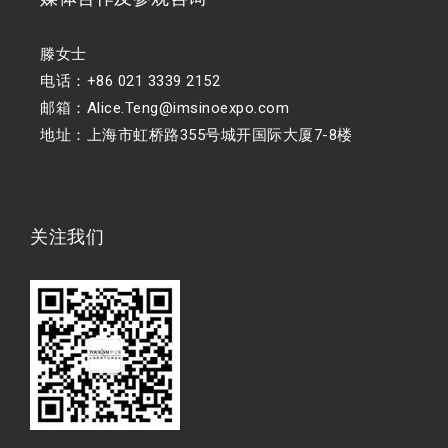
滕女士
电话：+86 021 3339 2152
邮箱：Alice.Teng@imsinoexpo.com
地址：上海市虹桥路355号城开国际大厦7-8楼
关注我们