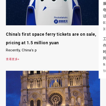
0
3
China’s first space ferry tickets are on sale,
pricing at 1.5 million yuan
Recently, China’s p
查看更多»
9
1