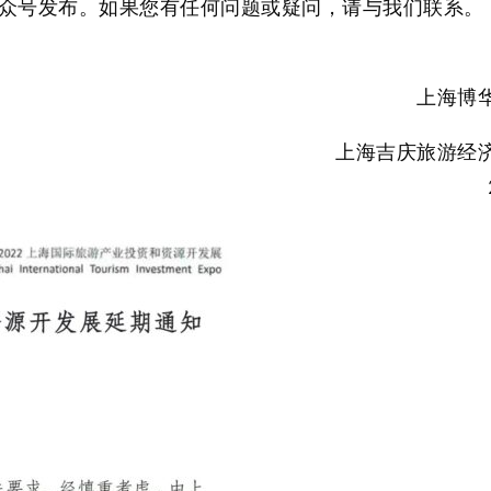
众号发布。如果您有任何问题或疑问，请与我们联系。
上海博
上海吉庆旅游经