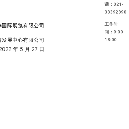
话：021-
33392390
工作时
华国际展览有限公司
间：9:00-
济发展中心有限公司
18:00
2022 年 5 月 27 日