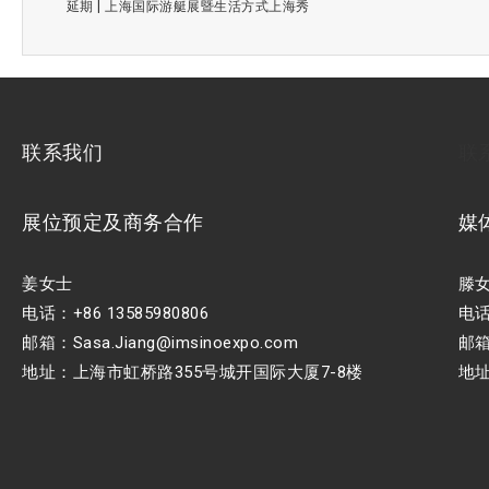
延期 | 上海国际游艇展暨生活方式上海秀
联系我们
联
展位预定及商务合作
媒
姜女士
滕
电话：+86 13585980806
电话：
邮箱：Sasa.Jiang@imsinoexpo.com
邮箱：
地址：上海市虹桥路355号城开国际大厦7-8楼
地址