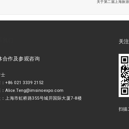
关于第二届上海旅游
系我们
关
体合作及参观咨询
女士
+86 021 3339 2152
Alice.Teng@imsinoexpo.com
：上海市虹桥路355号城开国际大厦7-8楼
扫描