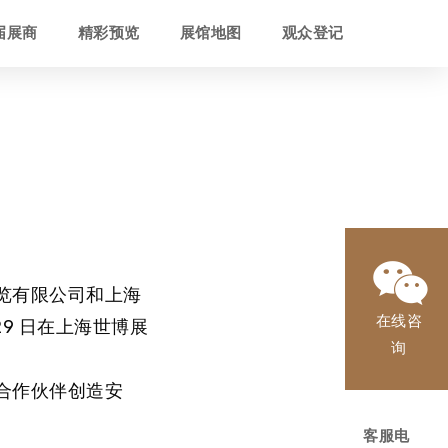
届展商
精彩预览
展馆地图
观众登记
览有限公司和上海
在线咨
29 日在上海世博展
询
合作伙伴创造安
客服电