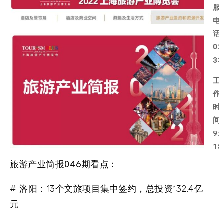
0
3
9
1
旅游产业简报046期看点：
# 洛阳：13个文旅项目集中签约，总投资132.4亿
元