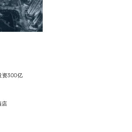
资300亿
酒店