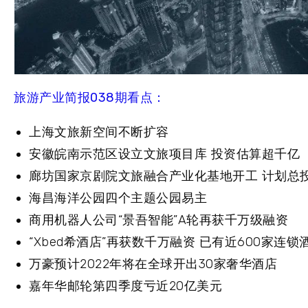
旅游产业简报038期看点：
上海文旅新空间不断扩容
安徽皖南示范区设立文旅项目库 投资估算超千亿
廊坊国家京剧院文旅融合产业化基地开工 计划总投
海昌海洋公园四个主题公园易主
商用机器人公司“景吾智能”A轮再获千万级融资
“Xbed希酒店”再获数千万融资 已有近600家连锁
万豪预计2022年将在全球开出30家奢华酒店
嘉年华邮轮第四季度亏近20亿美元