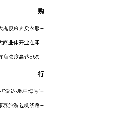
购
大规模跨界卖衣服—
大商业体开业在即—
首店浓度高达65%—
行
“爱达·地中海号”—
康养旅游包机线路—