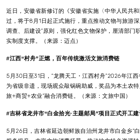
近日，安徽省新修订的《安徽省实施〈中华人民共和
过，将于8月1日起正式施行，重点推动文物与旅游
调查、后建设”原则，强化红色文物保护，厘清部门
实制度支撑。（来源：迈点）
#江西“村舟”正燃，百年传统激活文旅消费链
5月30日至31日，“龙腾天工・江西村舟”2026
为省级非遗，现场观众敲锅碗助威，奖品为本土农特
旅+商贸+农业”融合消费链。（来源：文旅中国）
#吉林省龙井市“白金拾光·主题邮局”项目正式开工建
5月26日，吉林省延边朝鲜族自治州龙井市白金乡“白