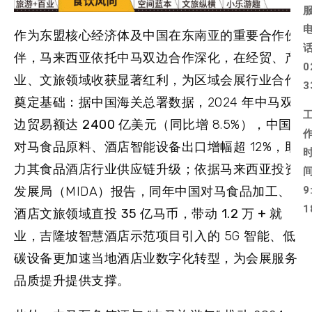
作为东盟核心经济体及中国在东南亚的重要合作伙
伴，马来西亚依托中马双边合作深化，在经贸、产
0
业、文旅领域收获显著红利，为区域会展行业合作
3
奠定基础：据中国海关总署数据，2024 年中马双
边贸易额达
2400 亿
美元（同比增 8.5%），中国
对马食品原料、酒店智能设备出口增幅超 12%，助
力其食品酒店行业供应链升级；依据马来西亚投资
发展局（MIDA）报告，同年中国对马食品加工、
9
1
酒店文旅领域直投
35 亿
马币，带动
1.2 万 +
就
业，吉隆坡智慧酒店示范项目引入的 5G 智能、低
碳设备更加速当地酒店业数字化转型，为会展服务
品质提升提供支撑。