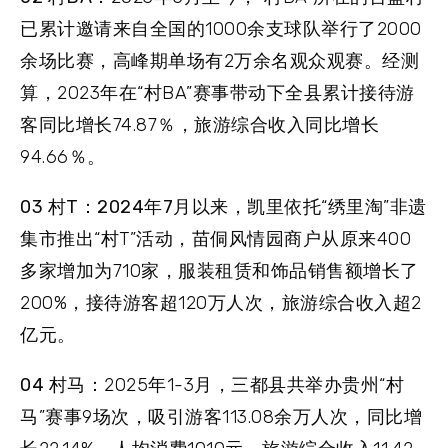
已累计邀请来自全国的1000余支球队举行了2000
余场比赛，高峰期单场有2万余名观众观赛。经测
算，2023年在“村BA”赛事带动下全县累计接待游
客同比增长74.87％，旅游综合收入同比增长
94.66％。
0
3
村T：2024年7月以来，
凯里依托“绣里淘”非遗
集市推出“村T”活动，苗侗风情园商户从原来400
多家增加为710家，服装租赁和饰品销售额增长了
200%，接待游客超120万人次，旅游综合收入超2
亿元。
0
4
村马：
2025年1-3月，三都县共举办贵州“村
马”赛事9场次，吸引游客113.08余万人次，同比增