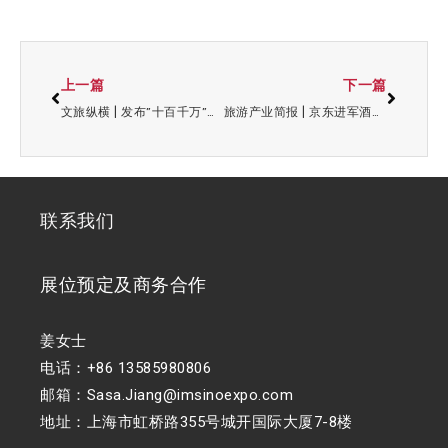
上一篇
下一篇
文旅纵横 | 发布”十百千万”文旅招商投资蓝图，第四届上海旅游投资促进大会成功举办
旅游产业简报 | 京东进军酒旅:酒店商家享受三年0佣金；国内首个《航海王》主题游乐项目登陆上海
联系我们
展位预定及商务合作
姜女士
电话：+86 13585980806
邮箱：Sasa.Jiang@imsinoexpo.com
地址：上海市虹桥路355号城开国际大厦7-8楼