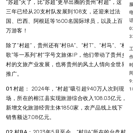
“苏超”火了，比“苏超”更早出圈的贵州“村超”，这
三年已经从20支村队发展到108支，还迎来过法
国、巴西、阿根廷等1600名国际球员，以及上百
0
万游客！
3
除了“村超”，贵州还有“村BA”、“村T”、“村马”、“村
歌”等一系列“村”字号文旅体IP，他们带动了贵州乡
村的文旅产业发展，也将贵州的风土人情向全世界
推广。
9
0
1
村超：
2024年，“村超”吸引超940万人次到现
1
场，所在的榕江县实现旅游综合收入108.03亿元，
新增文化旅游经营主体1850家，农产品线上线下
销售额达7.08亿元。
0
2
村BA：
2023年5月至今，”村BA”所在的台盘村