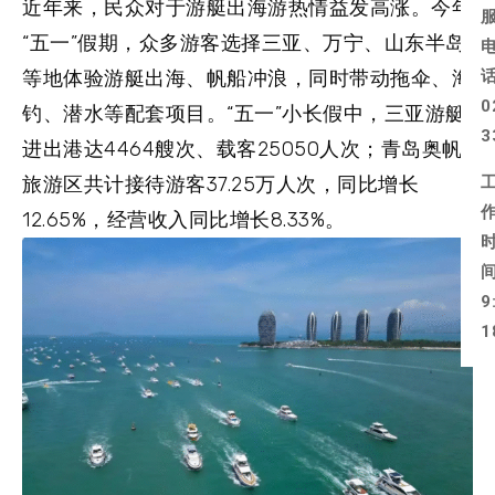
近年来，民众对于游艇出海游热情益发高涨。今年
“五一”假期，众多游客选择三亚、万宁、山东半岛
等地体验游艇出海、帆船冲浪，同时带动拖伞、海
0
钓、潜水等配套项目。“五一”小长假中，三亚游艇
3
进出港达4464艘次、载客25050人次；青岛奥帆
旅游区共计接待游客37.25万人次，同比增长
12.65%，经营收入同比增长8.33%。
9
1