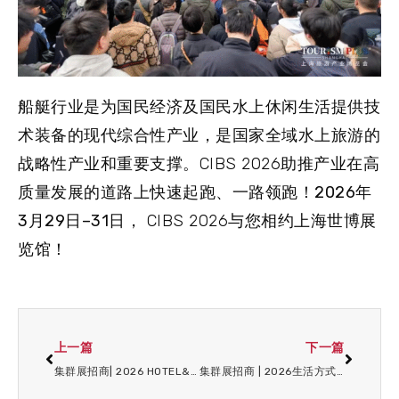
船艇行业是为国民经济及国民水上休闲生活提供技
术装备的现代综合性产业，是国家全域水上旅游的
战略性产业和重要支撑。CIBS 2026助推产业在高
质量发展的道路上快速起跑、一路领跑！
2026
年
3
月
29
日
–
31
日
， CIBS 2026与您相约
上海世博展
览馆
！
上一篇
下一篇
集群展招商| 2026 HOTEL&SHOP PLUS上海展重磅开售!
集群展招商 | 2026生活方式上海秀招商启动!洞察产业发展新趋势