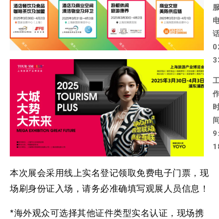
0
3
9
1
本次展会采用线上
实名登记
领取免费电子门票，现
场
刷身份证
入场，请务必准确填写观展人员信息！
*海外观众可选择其他证件类型实名认证，现场携