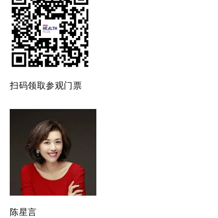
扫码领取参观门票
陈星言