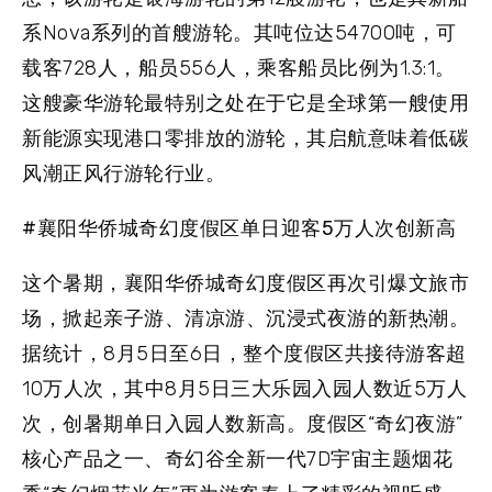
系Nova系列的首艘游轮。其吨位达54700吨，可
载客728人，船员556人，乘客船员比例为1.3:1。
这艘豪华游轮最特别之处在于它是全球第一艘使用
新能源实现港口零排放的游轮，其启航意味着低碳
风潮正风行游轮行业。
#襄阳华侨城奇幻度假区单日迎客5万人次创新高
这个暑期，襄阳华侨城奇幻度假区再次引爆文旅市
场，掀起亲子游、清凉游、沉浸式夜游的新热潮。
据统计，8月5日至6日，整个度假区共接待游客超
10万人次，其中8月5日三大乐园入园人数近5万人
次，创暑期单日入园人数新高。度假区“奇幻夜游”
核心产品之一、奇幻谷全新一代7D宇宙主题烟花