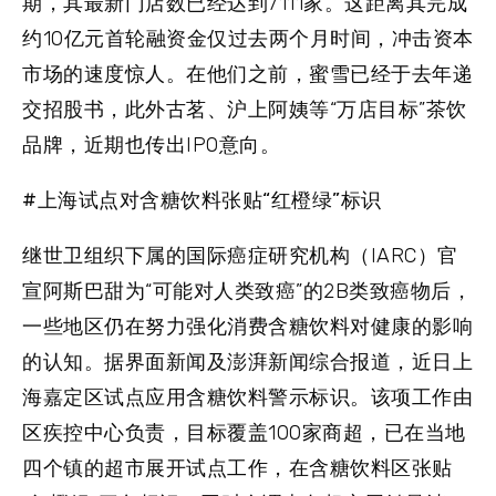
期，其最新门店数已经达到7111家。这距离其完成
约10亿元首轮融资金仅过去两个月时间，冲击资本
市场的速度惊人。在他们之前，蜜雪已经于去年递
交招股书，此外古茗、沪上阿姨等“万店目标”茶饮
品牌，近期也传出IPO意向。
#上海试点对含糖饮料张贴“红橙绿”标识
继世卫组织下属的国际癌症研究机构（IARC）官
宣阿斯巴甜为“可能对人类致癌”的2B类致癌物后，
一些地区仍在努力强化消费含糖饮料对健康的影响
的认知。据界面新闻及澎湃新闻综合报道，近日上
海嘉定区试点应用含糖饮料警示标识。该项工作由
区疾控中心负责，目标覆盖100家商超，已在当地
四个镇的超市展开试点工作，在含糖饮料区张贴