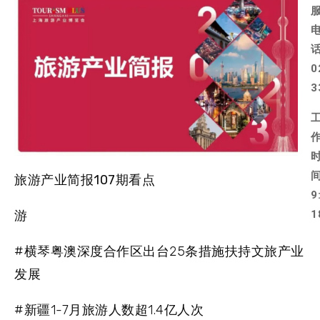
0
3
旅游产业简报107期看点
9
1
游
#横琴粤澳深度合作区出台25条措施扶持文旅产业
发展
#新疆1-7月旅游人数超1.4亿人次