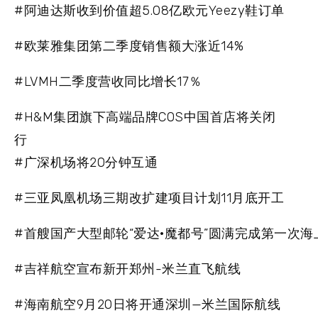
#阿迪达斯收到价值超5.08亿欧元Yeezy鞋订单
#欧莱雅集团第二季度销售额大涨近14%
#LVMH二季度营收同比增长17％
#H&M集团旗下高端品牌COS中国首店将关闭
行
#广深机场将20分钟互通
#三亚凤凰机场三期改扩建项目计划11月底开工
#首艘国产大型邮轮“爱达·魔都号”圆满完成第一次海
#吉祥航空宣布新开郑州-米兰直飞航线
#海南航空9月20日将开通深圳—米兰国际航线