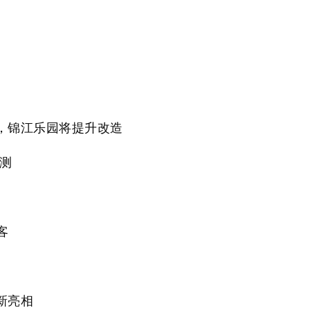
，锦江乐园将提升改造
测
客
新亮相