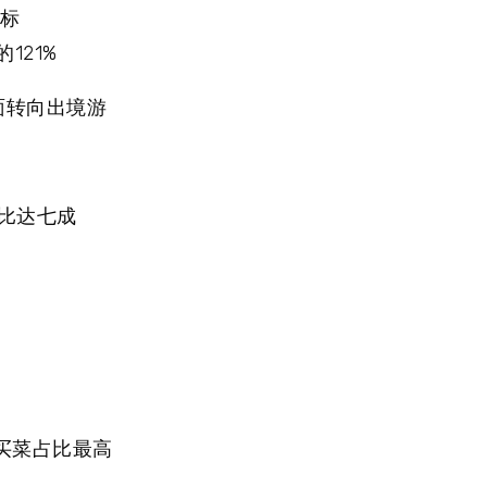
目标
121%
面转向出境游
占比达七成
买菜占比最高