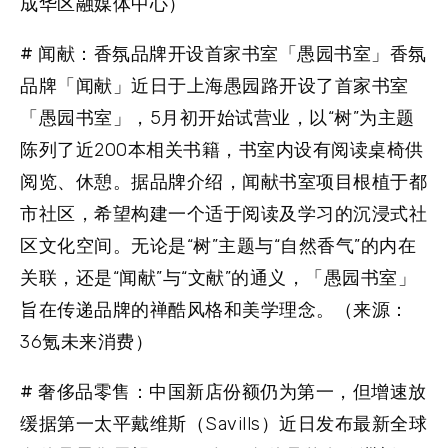
成华区融媒体中心）
# 闻献：香氛品牌开设首家书室「愚园书室」
香氛
品牌「闻献」近日于上海愚园路开设了首家书室
「愚园书室」，5月初开始试营业，以“树”为主题
陈列了近200本相关书籍，书室内设有阅读桌椅供
阅览、休憩。据品牌介绍，闻献书室项目根植于都
市社区，希望构建一个适于阅读及学习的沉浸式社
区文化空间。无论是“树”主题与“自然香气”的内在
关联，还是“闻献”与“文献”的通义，「愚园书室」
旨在传递品牌的禅酷风格和美学理念。（来源：
36氪未来消费）
# 奢侈品零售：中国新店份额仍为第一，但增速放
缓
据第一太平戴维斯（Savills）近日发布最新全球