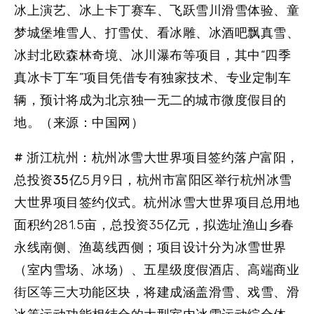
冰上演艺、冰上卡丁赛车、飞跃雪川滑雪体验、童
梦城堡堆雪人、打雪仗、看冰雕、冰酒吧飘真雪、
冰封北欧森林奇境、冰川瀑布等项目，其中“四季
真冰卡丁车”项目凭借专有独家技术、专业定制车
辆，预计将成为北京独一无二的城市微度假目的
地。（来源：中国网）
# 浙江杭州：杭州冰雪大世界项目签约落户富阳，
总投资35亿
5月9日，杭州市富阳区举行杭州冰雪
大世界项目签约仪式。杭州冰雪大世界项目总用地
面积约281.5亩，总投资35亿元，拟选址渔山乡春
永线南侧、渔葛线西侧；项目设计分为冰雪世界
（室内雪场、冰场）、五星级度假酒店、高端商业
街区等三大功能区块，将建成涵盖滑雪、戏雪、滑