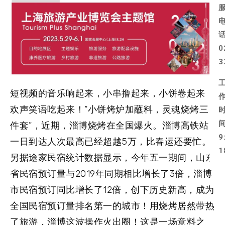
0
3
短视频的音乐响起来，小串撸起来，小饼卷起来，
欢声笑语吃起来！“小饼烤炉加蘸料，灵魂烧烤三
件套”，近期，淄博烧烤在全国爆火。淄博高铁站
9
一日到达人次最高已经超越5万，比春运还要忙。
1
另据途家民宿统计数据显示，今年五一期间，山东
省民宿预订量与2019年同期相比增长了3倍，淄博
市民宿预订同比增长了12倍，创下历史新高，成为
全国民宿预订量排名第一的城市！用烧烤居然带热
了旅游，淄博这波操作火出圈！这是一场意料之