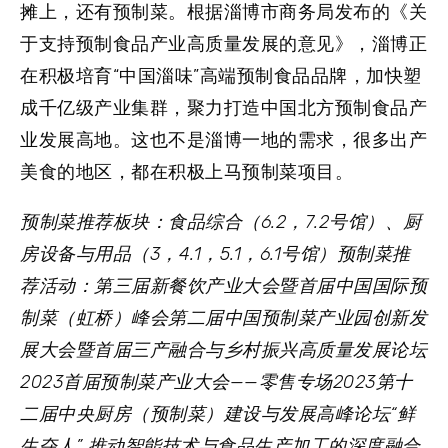
摊上，还有
预制菜
。根据淄博市商务局发布的《关
于支持预制食品产业高质量发展的意见》，淄博正
在积极培育“中国淄味”高端预制食品品牌，加快塑
成千亿级产业集群，聚力打造中国北方预制食品产
业发展高地。这也不是淄博一地的需求，很多出产
美食的地区，都在积极上马预制菜项目。
预制菜推荐板块：
食品综合（6.2，7.2号馆）、厨
房设备与用品（3，4.1，5.1，6.1号馆）
预制菜推
荐活动：
第三届新餐饮产业大会暨首届中国国际预
制菜（虹桥）峰会
第二届中国预制菜产业园创新发
展大会暨首届三产融合与乡村振兴高质量发展论坛
2023首届预制菜产业大会——零售专场
2023第十
二届中央厨房（预制菜）建设与发展高峰论坛
“鲜
生夺人” 推动智能技术与食品生产加工的深度融合